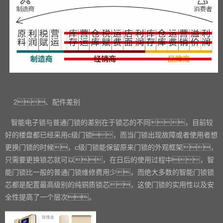
2
、配件差别
智能电子锁与普通门锁的差别在于锁芯的不同，目前较
好的楼盘都已经采用
c
级门锁，而当门锁出现故障或者使用者想
更换门锁的时候，
c
级门锁能保留原来门锁的外观框架，
只需要更换锁芯就可以，在日后的使用过程中，智
能门锁比一般的普通门锁维修费用少，而绝大多数的智能门锁锁
芯都是配置最高级别的纯铜质锁芯，这使门锁的实用性以及安
全性提高了一个层次。