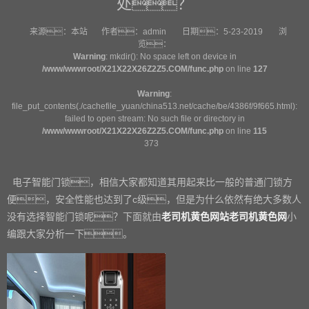
处？
来源：
本站
作者：
admin
日期：
5-23-2019
浏
览：
Warning
: mkdir(): No space left on device in
/www/wwwroot/X21X22X26Z2Z5.COM/func.php
on line
127
Warning
:
file_put_contents(./cachefile_yuan/china513.net/cache/be/4386f/9f665.html):
failed to open stream: No such file or directory in
/www/wwwroot/X21X22X26Z2Z5.COM/func.php
on line
115
373
电子智能门锁，相信大家都知道其用起来比一般的普通门锁方
便，安全性能也达到了
c
级，但是为什么依然有绝大多数人
没有选择智能门锁呢？下面就由
老司机黄色网站老司机黄色网
小
编跟大家分析一下。