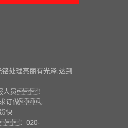
光铬处理亮丽有光泽,达到
服人员！
求订做。
货快
：020-